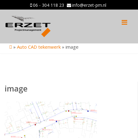
06 - 304 118 23
info@erzet-pm.nl
Me
»
Auto CAD tekenwerk
»
image
image